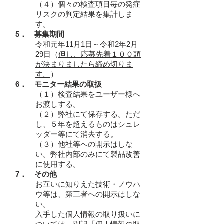
（４）個々の検査項目毎の発症
リスクの判定結果を集計しま
す。
5． 募集
期間
令和元年11月1日～令和2年2月
29日（
但し、応募先着１００頭
が決まりましたら締め切りま
す。
）
6．
モニター結果の取扱
（１）検査結果をユーザー様へ
お渡しする。
（２）弊社にて保存する。ただ
し、５年を超えるものはシュレ
ッダー等にて消去する。
（３）他社等への開示はしな
い。弊社内部のみにて製品改善
に使用する。
7．
その他
お互いに知りえた技術・ノウハ
ウ等は、第三者への開示はしな
い。
入手した個人情報の取り扱いに