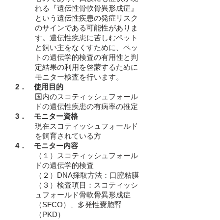
れる『遺伝性骨軟骨異形成症』
という遺伝性疾患の発症リスク
のサインである可能性がありま
す。遺伝性疾患に苦しむペット
と飼い主をなくすために、ペッ
トの遺伝学的検査の有用性と判
定結果の利用を啓蒙するために
モニター検査を行います。
2．
使用目的
国内のスコティッシュフォール
ドの遺伝性疾患の有病率の推定
3．
モニター資格
現在スコティッシュフォールド
を飼育されている方
4．
モニター内容
（１）スコティッシュフォール
ドの遺伝学的検査
（２）DNA採取方法：口腔粘膜
（３）検査項目：スコティッシ
ュフォールド骨軟骨異形成症
（SFCO）、多発性嚢胞腎
（PKD）